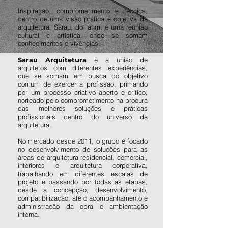
Inspiração, comprometimento e técnica,
dentro de uma visão prática e objetiva da
arquitetura. Sarau, do latim, é uma reunião
cultural e artística, onde se somam
conhecimentos e vivências.
Sarau Arquitetura
é a união de
arquitetos com diferentes experiências,
que se somam em busca do objetivo
comum de exercer a profissão, primando
por um processo criativo aberto e crítico,
norteado pelo comprometimento na procura
das melhores soluções e práticas
profissionais dentro do universo da
arquitetura.
No mercado desde 2011, o grupo é focado
no desenvolvimento de soluções para as
áreas de arquitetura residencial, comercial,
interiores e arquitetura corporativa,
trabalhando em diferentes escalas de
projeto e passando por todas as etapas,
desde a concepção, desenvolvimento,
compatibilização, até o acompanhamento e
administração da obra e ambientação
interna.